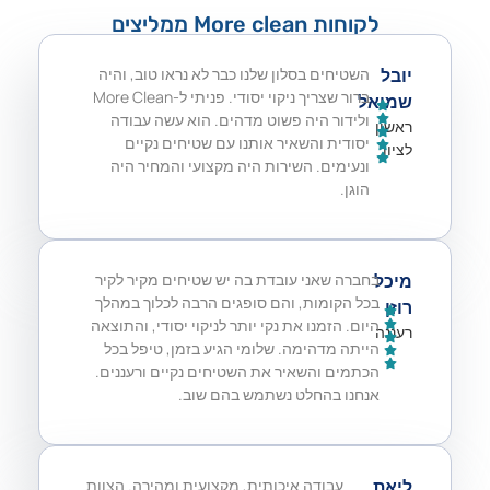
לקוחות More clean ממליצים
יובל
השטיחים בסלון שלנו כבר לא נראו טוב, והיה
ברור שצריך ניקוי יסודי. פניתי ל-More Clean
שמואל
ולידור היה פשוט מדהים. הוא עשה עבודה
ראשון
יסודית והשאיר אותנו עם שטיחים נקיים
לציון
ונעימים. השירות היה מקצועי והמחיר היה
הוגן.
מיכל
בחברה שאני עובדת בה יש שטיחים מקיר לקיר
בכל הקומות, והם סופגים הרבה לכלוך במהלך
רוזן
היום. הזמנו את נקי יותר לניקוי יסודי, והתוצאה
רעננה
הייתה מדהימה. שלומי הגיע בזמן, טיפל בכל
הכתמים והשאיר את השטיחים נקיים ורעננים.
אנחנו בהחלט נשתמש בהם שוב.
ליאת
עבודה איכותית, מקצועית ומהירה. הצוות