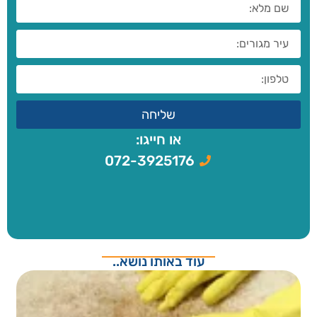
שליחה
או חייגו:
072-3925176
עוד באותו נושא..